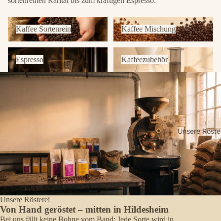
sortenreinen Rarität bis zum kräftigen Espresso.
Kaffee Sortenrein
Kaffee Mischung
Kaffee Sortenrein
Kaffee Mischung
Espresso
Kaffeezubehör
Espresso
Kaffeezubehör
Unsere Röste
Unsere Rösterei
Von Hand geröstet – mitten in Hildesheim
Bei uns fällt keine Bohne vom Band: Jede Sorte wird in