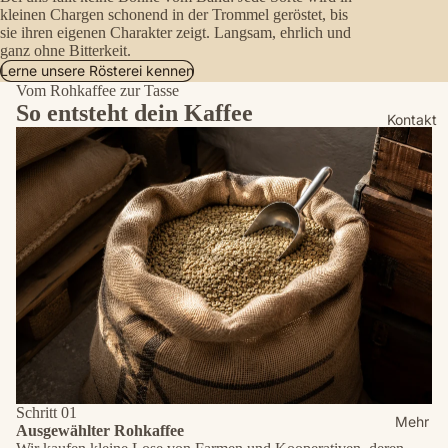
kleinen Chargen schonend in der Trommel geröstet, bis
sie ihren eigenen Charakter zeigt. Langsam, ehrlich und
ganz ohne Bitterkeit.
Lerne unsere Rösterei kennen
Vom Rohkaffee zur Tasse
So entsteht dein Kaffee
Kontakt
Schritt 01
Mehr
Ausgewählter Rohkaffee