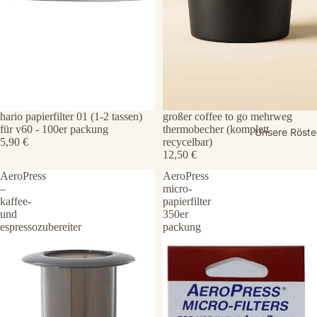
hario papierfilter 01 (1-2 tassen)
großer coffee to go mehrweg
für v60 - 100er packung
thermobecher (komplett
Unsere Röste
5,90 €
recycelbar)
12,50 €
AeroPress
AeroPress
–
micro-
kaffee-
papierfilter
und
350er
espressozubereiter
packung