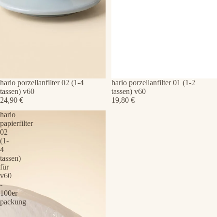
hario porzellanfilter 02 (1-4
hario porzellanfilter 01 (1-2
tassen) v60
tassen) v60
24,90 €
19,80 €
hario
papierfilter
02
(1-
4
tassen)
für
v60
-
100er
packung