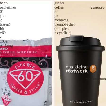
hario
großer
Espresso
papierfilter
coffee
01
to
(1-
go
2
mehrweg
tassen)
thermobecher
für
(komplett
v60
recycelbar)
-
100er
packung
Kaffeezubeh