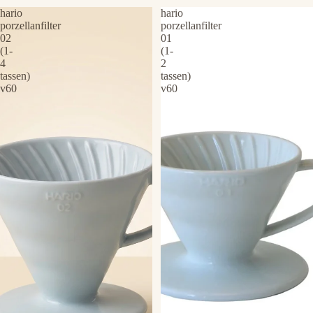
hario
hario
porzellanfilter
porzellanfilter
02
01
(1-
(1-
4
2
tassen)
tassen)
v60
v60