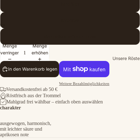
handfilter
aeropress
stempelkanne/french press
Menge
Menge
verringern
erhöhen
Unsere Röste
In den Warenkorb legen
Weitere Bezahlmöglichkeiten
Versandkostenfrei ab 50 €
Röstfrisch aus der Trommel
Mahlgrad frei wählbar – einfach oben auswählen
charakter
ausgewogen, harmonisch,
mit leichter säure und
aprikosen note