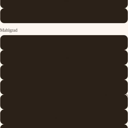
250g
Espresso
500g
Mahlgrad
ganze bohne
mokka
siebträger espresso
siebträger kaffee
Kaffeezubeh
herdkanne
filterkaffeemaschine